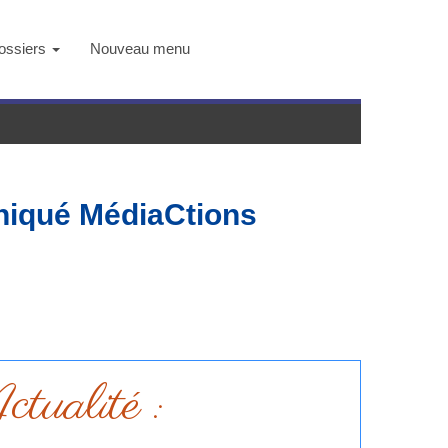
ossiers
Nouveau menu
qué MédiaCtions
tualité
: