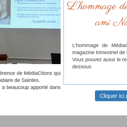
L’hommage de
ami No
L'hommage de MédiaC
magazine trimestriel de l
Vous pouvez aussi le re
dessous
nférence de MédiaCtions qui
pidaire de Saintes.
s a beaucoup apporté dans
Cliquer ici